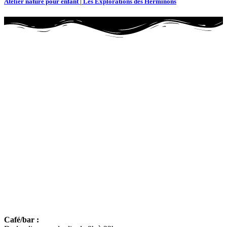
Atelier nature pour enfant | Les Explorations des Herminons
LE SITE
Lieu et territoire
Le projet
Activités
Professionnels
Agenda
Pratique
EN PLUS
Mentions légales
Politique de confidentialité
Conditions générales de vente
HORAIRES
Café/bar :