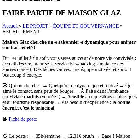
FAIRE PARTIE DE MAISON GLAZ
Accueil
»
LE PROJET
»
ÉQUIPE ET GOUVERNANCE
»
RECRUTEMENT
Maison Glaz cherche un·e saisonnier·e dynamique pour animer
son bar cet été !
Du 1er juillet à fin août, vous serez au cœur de notre vie conviviale :
accueil des voyageur·se·s, service bar-snacking, ambiance des
soirées concert. Des tâches variées, une équipe motivée, et surtout
beaucoup d’énergie.
🎯 Qui on cherche : → Quelqu’un de dynamique et motivé → Qui
aime le contact, sans peur de bouger → À l’aise dans l’ambiance
conviviale (parfois rythmée !) → Sensible aux questions écologiques
et au tourisme responsable → Pas besoin d’expérience :
la bonne
énergie, c’est le principal
📝
Fiche de poste
📋 Le poste : → 35h/semaine → 12,31€ brut/h → Basé à Maison