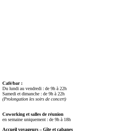
Lieu et territoire
Le projet
Activités
Professionnels
Agenda
Pratique
EN PLUS
Mentions légales
Politique de confidentialité
Conditions générales de vente
HORAIRES
Café/bar :
Du lundi au vendredi : de 9h à 22h
Samedi et dimanche : de 9h à 22h
(Prolongation les soirs de concert)
Coworking et salles de réunion
en semaine uniquement : de 9h à 18h
Accueil voyageurs – Gîte et cabanes