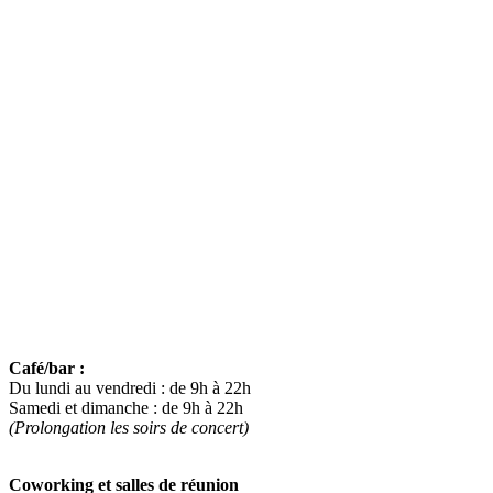
LE SITE
Lieu et territoire
Le projet
Activités
Professionnels
Agenda
Pratique
EN PLUS
Mentions légales
Politique de confidentialité
Conditions générales de vente
HORAIRES
Café/bar :
Du lundi au vendredi : de 9h à 22h
Samedi et dimanche : de 9h à 22h
(Prolongation les soirs de concert)
Coworking et salles de réunion